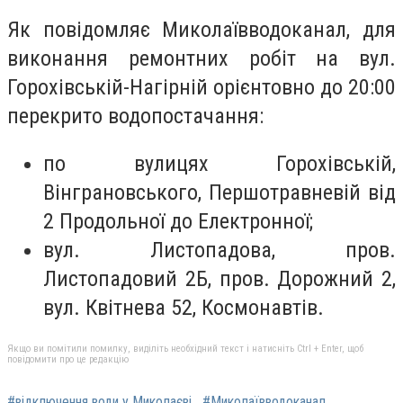
Як повідомляє Миколаївводоканал, для
виконання ремонтних робіт на вул.
Горохівській-Нагірній орієнтовно до 20:00
перекрито водопостачання:
по вулицях Горохівській,
Вінграновського, Першотравневій від
2 Продольної до Електронної;
вул. Листопадова, пров.
Листопадовий 2Б, пров. Дорожний 2,
вул. Квітнева 52, Космонавтів.
Якщо ви помітили помилку, виділіть необхідний текст і натисніть Ctrl + Enter, щоб
повідомити про це редакцію
#відключення води у Миколаєві
#Миколаївводоканал