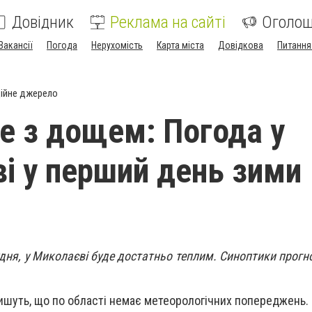
Довідник
Реклама на сайті
Оголо
Вакансії
Погода
Нерухомість
Карта міста
Довідкова
Питання
ійне джерело
ле з дощем: Погода у
і у перший день зими
дня, у Миколаєві буде достатньо теплим. Синоптики прогн
ишуть, що по області немає метеорологічних попереджень.