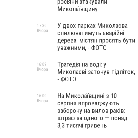
росіяни атакували
Миколаївщину
У двох парках Миколаєва
17:30
Вчора
спилюватимуть аварійні
дерева: містян просять бути
уважними, - ФОТО
Трагедія на воді: у
16:09
Вчора
Миколаєві затонув підліток,
- ФОТО
На Миколаївщині з 10
16:00
Вчора
серпня впроваджують
заборону на вилов раків:
штраф за одного — понад
3,3 тисячі гривень