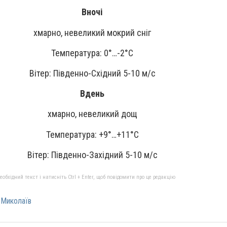
Вночі
хмарно, невеликий мокрий сніг
Температура: 0°…-2°C
Вітер: Південно-Східний 5-10 м/с
Вдень
хмарно, невеликий дощ
Температура: +9°…+11°C
Вітер: Південно-Західний 5-10 м/с
бхідний текст і натисніть Ctrl + Enter, щоб повідомити про це редакцію
 Миколаїв