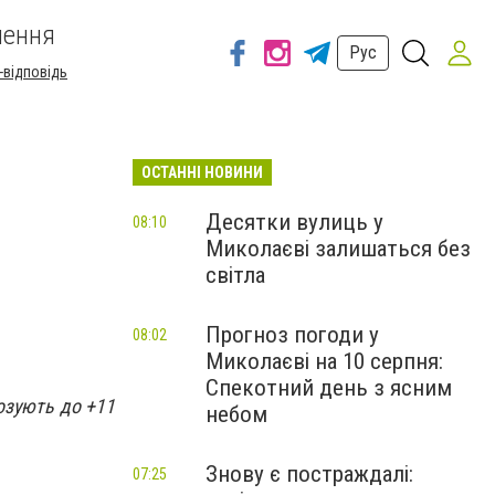
шення
Рус
-відповідь
ОСТАННІ НОВИНИ
Десятки вулиць у
08:10
Миколаєві залишаться без
світла
Прогноз погоди у
08:02
Миколаєві на 10 серпня:
Спекотний день з ясним
озують до +11
небом
Знову є постраждалі:
07:25