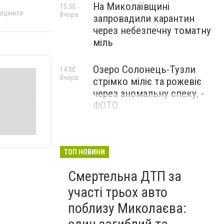
На Миколаївщині
15:30
 оцінити
Вчора
запровадили карантин
через небезпечну томатну
міль
Озеро Солонець-Тузли
14:00
Вчора
стрімко міліє та рожевіє
через аномальну спеку, -
ФОТО
ТОП НОВИНИ
Смертельна ДТП за
участі трьох авто
поблизу Миколаєва: