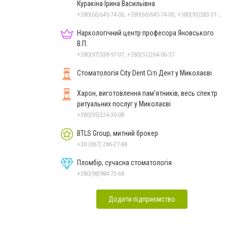
Куракіна Ірина Васильівна
+380(66)645-74-00, +380(66)645-74-00, +380(93)383-31-61, +380(95)629-25-06, +380(67)512-47-06
Наркологічний центр професора Яновського
В.П.
+380(97)538-97-07, +380(51)264-06-57
Стоматологія City Dent Сіті Дент у Миколаєві
Харон, виготовлення пам'ятників, весь спектр
ритуальних послуг у Миколаєві
+380(95)324-30-08
BTLS Group, митний брокер
+38 (067) 286-27-84
Пломбір, сучасна стоматологія
+380(98)984-73-68
Додати підприємство