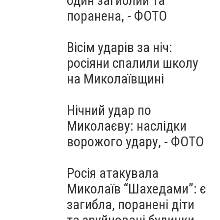
один загиблий та
поранена, - ФОТО
Вісім ударів за ніч:
росіяни спалили школу
на Миколаївщині
Нічний удар по
Миколаєву: наслідки
ворожого удару, - ФОТО
Росія атакувала
Миколаїв “Шахедами”: є
загибла, поранені діти