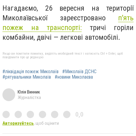
Нагадаємо, 26 вересня на території
Миколаївської зареєстровано
п'ять
пожеж на транспорті:
тричі горіли
комбайни, двічі — легкові автомобілі.
Якщо ви помітили помилку, виділіть необхідний текст і натисніть Ctrl + Enter, щоб
повідомити про це редакцію
#ліквідація пожеж Миколаїв
#Миколаїв ДСНС
#рятувальники Миколаїв
#новини Миколаєва
Юлія Винник
Журналістка
0,0
Авторизуйтесь
, щоб оцінити