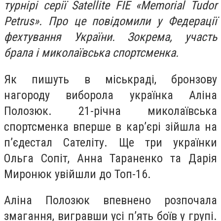
турнірі серії Satellite FIE «Memorial Tudor
Petrus». Про це повідомили у Федерації
фехтування України. Зокрема, участь
брала і миколаївська спортсменка.
Як пишуть в міськраді, бронзову
нагороду виборола українка Аліна
Полозюк. 21-річна миколаївська
спортсменка вперше в кар’єрі зійшла на
п’єдестал Сателіту. Ще три українки
Ольга Сопіт, Анна Тараненко та Дарія
Миронюк увійшли до Топ-16.
Аліна Полозюк впевнено розпочала
змагання, вигравши усі п’ять боїв у групі.