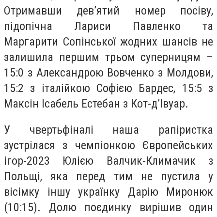
Отримавши дев’ятий номер посіву,
підопічна Лариси Павленко та
Маргарити Сопінської жодних шансів не
залишила першим трьом суперницям –
15:0 з Александрою Вовченко з Молдови,
15:2 з італійкою Софією Бардес, 15:5 з
Максін Ісабель Естебан з Кот-д’Івуар.
У чвертьфіналі наша рапіристка
зустрілася з чемпіонкою Європейських
ігор-2023 Юлією Валчик-Климачик з
Польщі, яка перед тим не пустила у
вісімку іншу українку Дарію Миронюк
(10:15). Долю поєдинку вирішив один