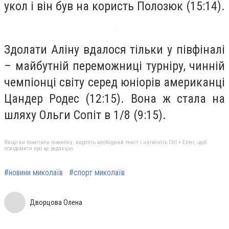
укол і він був на користь Полозюк (15:14).
Здолати Аліну вдалося тільки у півфіналі
– майбутній переможниці турніру, чинній
чемпіонці світу серед юніорів американці
Цандер Родес (12:15). Вона ж стала на
шляху Ольги Сопіт в 1/8 (9:15).
Якщо ви помітили помилку, виділіть необхідний текст і натисніть Ctrl + Enter, щоб
повідомити про це редакцію
#новини миколаїв
#спорт миколаїв
Дворцова Олена