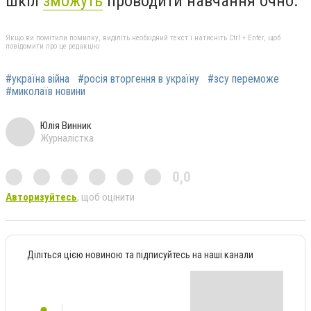
шкіл
зможуть
проводити навчання очно.
Якщо ви помітили помилку, виділіть необхідний текст і натисніть Ctrl + Enter, щоб
повідомити про це редакцію
#україна війна
#росія вторгення в україну
#зсу переможе
#миколаїв новини
Юлія Винник
Журналістка
0,0
Авторизуйтесь
, щоб оцінити
Діліться цією новиною та підписуйтесь на наші канали