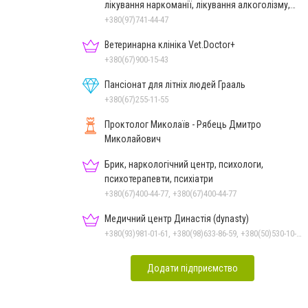
лікування наркоманії, лікування алкоголізму,
зняття ломки
+380(97)741-44-47
Ветеринарна клініка Vet.Doctor+
+380(67)900-15-43
Пансіонат для літніх людей Грааль
+380(67)255-11-55
Проктолог Миколаїв - Рябець Дмитро
Миколайович
Брик, наркологічний центр, психологи,
психотерапевти, психіатри
+380(67)400-44-77, +380(67)400-44-77
Медичний центр Династія (dynasty)
+380(93)981-01-61, +380(98)633-86-59, +380(50)530-10-31
Додати підприємство