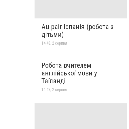
Au pair Іспанія (робота з
дітьми)
14:48, 2 серпня
Робота вчителем
англійської мови у
Таїланді
14:48, 2 серпня