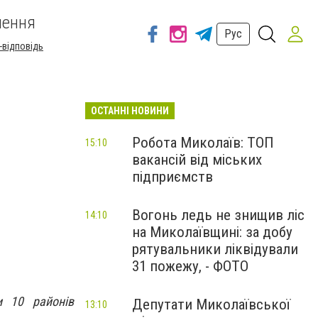
шення
Рус
-відповідь
ОСТАННІ НОВИНИ
Робота Миколаїв: ТОП
15:10
вакансій від міських
підприємств
Вогонь ледь не знищив ліс
14:10
на Миколаївщині: за добу
рятувальники ліквідували
31 пожежу, - ФОТО
и 10 районів
Депутати Миколаївської
13:10