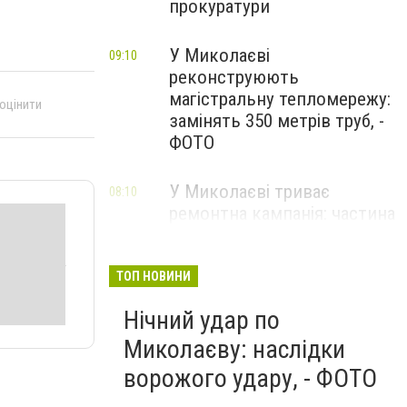
прокуратури
У Миколаєві
09:10
реконструюють
магістральну тепломережу:
 оцінити
замінять 350 метрів труб, -
ФОТО
У Миколаєві триває
08:10
ремонтна кампанія: частина
міста без світла
ТОП НОВИНИ
Нічний удар по
Миколаєву: наслідки
ворожого удару, - ФОТО