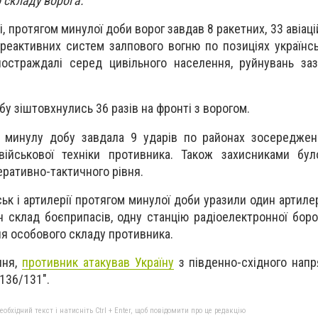
 складу ворога.
, протягом минулої доби ворог завдав 8 ракетних, 33 авіаці
 реактивних систем залпового вогню по позиціях українсь
постраждалі серед цивільного населення, руйнувань за
бу зіштовхнулись 36 разів на фронті з ворогом.
а минулу добу завдала 9 ударів по районах зосереджен
військової техніки противника. Також захисниками бу
ративно-тактичного рівня.
ськ і артилерії протягом минулої доби уразили один артиле
ин склад боєприпасів, одну станцію радіоелектронної боро
я особового складу противника.
пня,
противник атакував Україну
з південно-східного нап
136/131".
бхідний текст і натисніть Ctrl + Enter, щоб повідомити про це редакцію