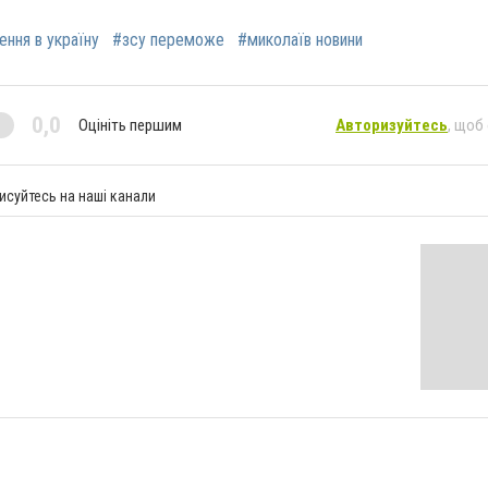
ення в україну
#зсу переможе
#миколаїв новини
0,0
Оцініть першим
Авторизуйтесь
, щоб
исуйтесь на наші канали