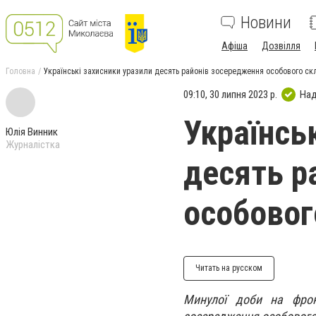
Новини
Афіша
Дозвілля
Головна
Українські захисники уразили десять районів зосередження особового ск
09:10, 30 липня 2023 р.
Над
Українсь
Юлія Винник
Журналістка
десять р
особовог
Читать на русском
Минулої доби на фрон