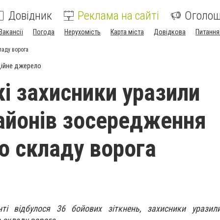
Довідник
Реклама на сайті
Оголо
Вакансії
Погода
Нерухомість
Карта міста
Довідкова
Питання
ладу ворога
ійне джерело
кі захисники уразили
айонів зосередження
о складу ворога
ті відбулося 36 бойових зіткнень, захисники уразил