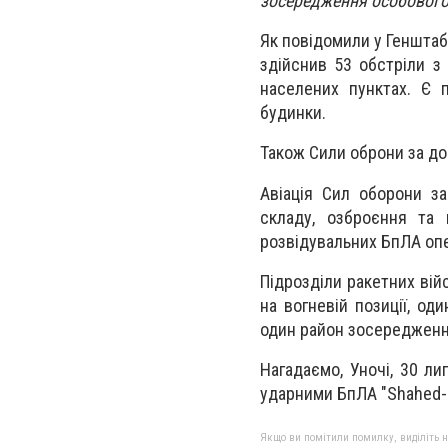
зосередження особового
Як повідомили у Генштабі
здійснив 53 обстріли з
населених пунктах. Є 
будинки.
Також Сили оброни за до
Авіація Сил оборони з
складу, озброєння та 
розвідувальних БпЛА опе
Підрозділи ракетних вій
на вогневій позиції, од
один район зосередженн
Нагадаємо, Уночі, 30 ли
ударними БпЛА "Shahed-
Якщо ви помітили помилку, виділіть нео