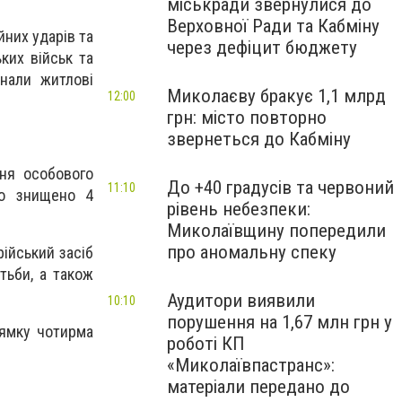
міськради звернулися до
Верховної Ради та Кабміну
йних ударів та
через дефіцит бюджету
ких військ та
знали житлові
Миколаєву бракує 1,1 млрд
12:00
грн: місто повторно
звернеться до Кабміну
ня особового
До +40 градусів та червоний
11:10
ло знищено 4
рівень небезпеки:
Миколаївщину попередили
про аномальну спеку
рійський засіб
тьби, а також
Аудитори виявили
10:10
порушення на 1,67 млн грн у
рямку чотирма
роботі КП
«Миколаївпастранс»:
матеріали передано до