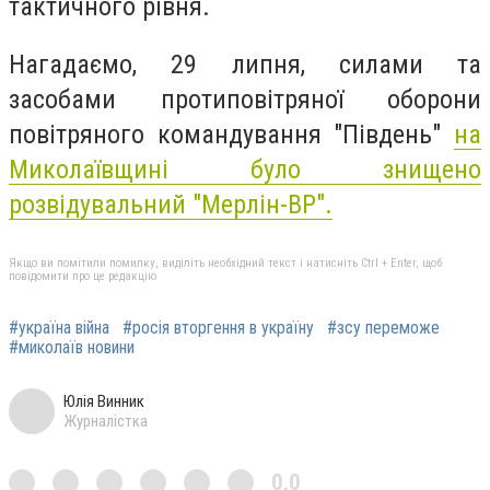
тактичного рівня.
Нагадаємо, 29 липня, силами та
засобами протиповітряної оборони
повітряного командування "Південь"
на
Миколаївщині було знищено
розвідувальний "Мерлін-ВР".
Якщо ви помітили помилку, виділіть необхідний текст і натисніть Ctrl + Enter, щоб
повідомити про це редакцію
#україна війна
#росія вторгення в україну
#зсу переможе
#миколаїв новини
Юлія Винник
Журналістка
0,0