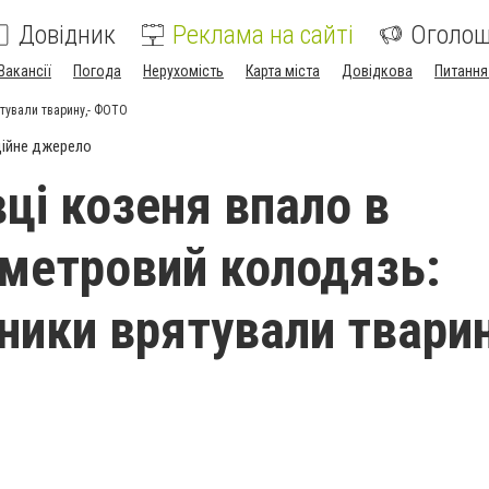
Довідник
Реклама на сайті
Оголо
Вакансії
Погода
Нерухомість
Карта міста
Довідкова
Питання
ятували тварину,- ФОТО
ійне джерело
вці козеня впало в
метровий колодязь:
ники врятували тварин