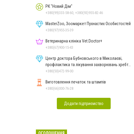
РК "Новий Дім"
+380(99)333-58-60, +380(93)955-82-46
MasterZoo, Зоомаркет Пухнастих Особистостей
+380(97)955-35-39
Ветеринарна клініка Vet.Doctor+
+380(67)900-15-43
Центр доктора Бубновського в Миколаєві,
профілактика та лікування захворювань хребта
і суглобів
+380(50)472-99-00
Виготовлення печаток та штампів
+380(66)000-76-28
Додати підприємство
ОГОЛОШЕННЯ