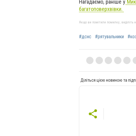
Нагадаємо, раніше у
Мик
багатоповерхвівки.
Якщо ви помітили помилку, виділіть нео
#дснс
#рятувальники
#ко
Діліться цією новиною та підп