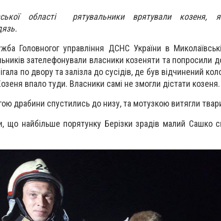
ївської області рятувальники врятували козеня, 
дязь.
жба Головногог управління ДСНС України в Миколаївськ
льників зателефонували власники козеняти та попросили д
ігала по двору та залізла до сусідів, де був відчинений кол
Козеня впало туди. Власники самі не змогли дістати козеня.
ою драбини спустились до низу, та мотузкою витягли твар
и, що найбільше порятунку Берізки зрадів малий Сашко с