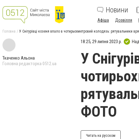
Новини
Афіша
Дозвілля
Головна
У Снігурівці козеня впало в чотирьохметровий колодязь: рятувальники вр
18:25, 29 липня 2023 р.
Над
У Снігурі
Ткаченко Альона
Головна редакторка 0512.ua
чотирьох
рятуваль
ФОТО
Читать на русском