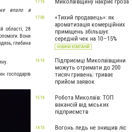
Миколаївщину накриє гроза
17:10
яке впало в
«Тихий продавець»: як
17:00
ароматизація комерційних
ій області,
28
приміщень збільшує
опомоги. Вони
середній чек на 10–15%
одязь, глибина
НОВИНИ КОМПАНІЙ
Підприємці Миколаївщини
16:10
ину.
можуть отримати до 200
ин господарів
тисяч гривень: триває
прийом заявок
Робота Миколаїв: ТОП
15:10
вакансій від міських
підприємств
Вогонь ледь не знищив ліс
14:10