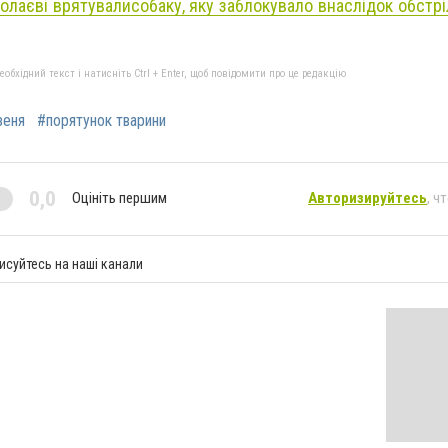
олаєві
врятували
собаку,
яку заблокувало внаслідок обстр
бхідний текст і натисніть Ctrl + Enter, щоб повідомити про це редакцію
зеня
#порятунок тварини
0,0
Оцініть першим
Авторизируйтесь
, ч
исуйтесь на наші канали