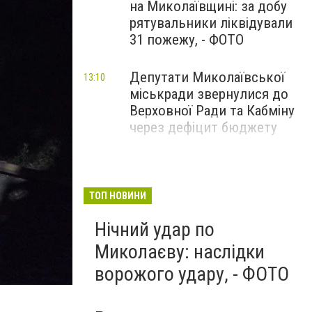
на Миколаївщині: за добу
рятувальники ліквідували
31 пожежу, - ФОТО
Депутати Миколаївської
13:10
міськради звернулися до
Верховної Ради та Кабміну
через дефіцит бюджету
ТОП НОВИНИ
Нічний удар по
Миколаєву: наслідки
ворожого удару, - ФОТО