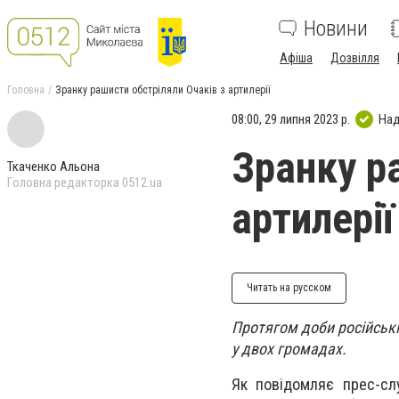
Новини
Афіша
Дозвілля
Головна
Зранку рашисти обстріляли Очаків з артилерії
08:00, 29 липня 2023 р.
Над
Зранку р
Ткаченко Альона
Головна редакторка 0512.ua
артилерії
Читать на русском
Протягом доби російські
у двох громадах.
Як повідомляє прес-сл