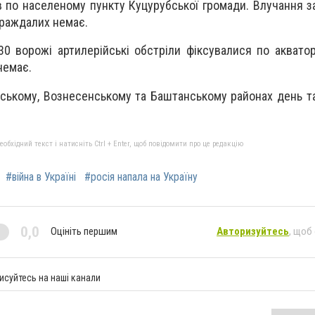
в по населеному пункту Куцурубської громади. Влучання з
траждалих немає.
0 ворожі артилерійські обстріли фіксувалися по акваторі
немає.
йському, Вознесенському та Баштанському районах день т
бхідний текст і натисніть Ctrl + Enter, щоб повідомити про це редакцію
#війна в Україні
#росія напала на Україну
0,0
Оцініть першим
Авторизуйтесь
, щоб
исуйтесь на наші канали