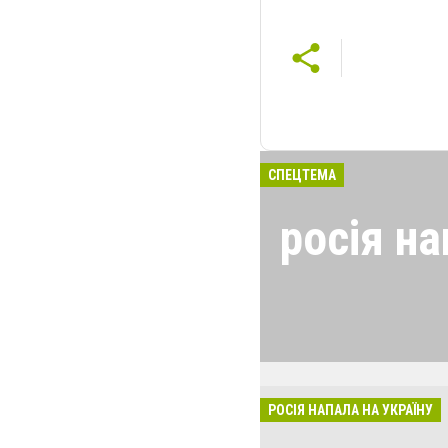
СПЕЦТЕМА
росія на
24 лютого росія
виглядом спецоп
обстрілюють бу
лікарні. Не гре
розкрадати буд
РОСІЯ НАПАЛА НА УКРАЇНУ
за нашу свободу