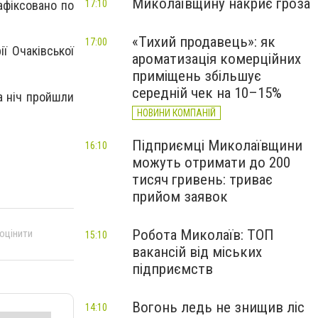
Миколаївщину накриє гроза
17:10
афіксовано по
«Тихий продавець»: як
17:00
ї Очаківської
ароматизація комерційних
приміщень збільшує
середній чек на 10–15%
а ніч пройшли
НОВИНИ КОМПАНІЙ
Підприємці Миколаївщини
16:10
можуть отримати до 200
тисяч гривень: триває
прийом заявок
Робота Миколаїв: ТОП
 оцінити
15:10
вакансій від міських
підприємств
Вогонь ледь не знищив ліс
14:10