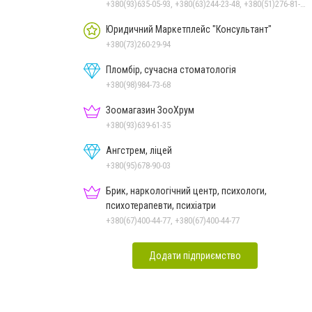
+380(93)635-05-93, +380(63)244-23-48, +380(51)276-81-65, +380(93)361-03-37, +380(95)172-60-42, +380(51)277-66-77, +380(68)916-39-76
Юридичний Маркетплейс "Консультант"
+380(73)260-29-94
Пломбір, сучасна стоматологія
+380(98)984-73-68
Зоомагазин ЗооХрум
+380(93)639-61-35
Ангстрем, ліцей
+380(95)678-90-03
Брик, наркологічний центр, психологи,
психотерапевти, психіатри
+380(67)400-44-77, +380(67)400-44-77
Додати підприємство