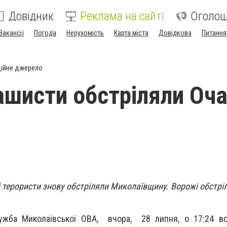
Довідник
Реклама на сайті
Оголо
Вакансії
Погода
Нерухомість
Карта міста
Довідкова
Питання
ійне джерело
ашисти обстріляли Оча
 терористи знову обстріляли Миколаївщину. Ворожі обстріл
ужба Миколаївської ОВА, вчора, 28 липня, о 17:24 во