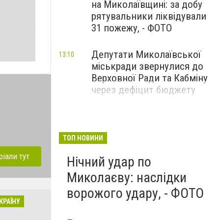
на Миколаївщині: за добу
рятувальники ліквідували
31 пожежу, - ФОТО
Депутати Миколаївської
13:10
міськради звернулися до
Верховної Ради та Кабміну
через дефіцит бюджету
ТОП НОВИНИ
ріали тут
Нічний удар по
Миколаєву: наслідки
ворожого удару, - ФОТО
КРАЇНУ