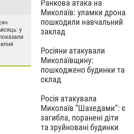
Ранкова атака на
Миколаїв: уламки дрона
пошкодили навчальний
сяч
місяць: у
заклад
показали
липня
Росіяни атакували
Миколаївщину:
пошкоджено будинки та
склад
Росія атакувала
Миколаїв “Шахедами”: є
загибла, поранені діти
та зруйновані будинки