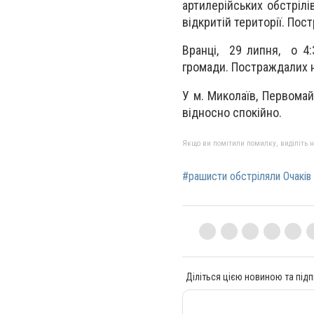
артилерійських обстрілі
відкритій території. Пос
Вранці, 29 липня, о 4:3
громади. Постраждалих 
У м. Миколаїв, Первома
відносно спокійно.
Якщо ви помітили помилку, виділіть нео
#рашисти обстріляли Очаків
Діліться цією новиною та підп