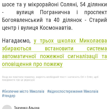
шосе та у мікрорайоні Соляні, 54 ділянки
-
вулиця Погранична і проспект
Богоявленський
та
40 ділянок -
Старий
центр і вулиця Космонавтів.
Нагадаємо,
у трьох школах Миколаєва
збираються встановити система
автоматичної пожежної сигналізації та
оповіщення про пожежу
Якщо ви помітили помилку, виділіть необхідний текст і натисніть Ctrl + Enter, щоб
повідомити про це редакцію
#безпечне місто Миколаїв
#відеоспостереження Миколаїв
#тендер
Ткаченко Альона