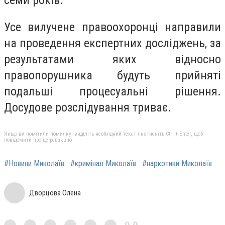
семи років.
Усе вилучене правоохоронці направили
на проведення експертних досліджень, за
результатами яких відносно
правопорушника будуть прийняті
подальші процесуальні рішення.
Досудове розслідування триває.
Якщо ви помітили помилку, виділіть необхідний текст і натисніть Ctrl + Enter, щоб
повідомити про це редакцію
#Новини Миколаїв
#кримінал Миколаїв
#наркотики Миколаїв
Дворцова Олена