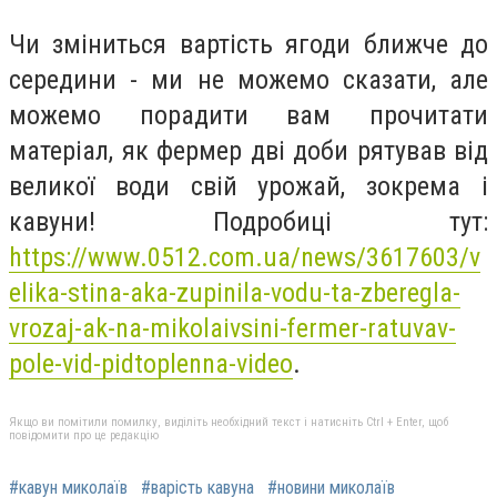
Чи зміниться вартість ягоди ближче до
середини - ми не можемо сказати, але
можемо порадити вам прочитати
матеріал, як фермер дві доби рятував від
великої води свій урожай, зокрема і
кавуни! Подробиці тут:
https://www.0512.com.ua/news/3617603/v
elika-stina-aka-zupinila-vodu-ta-zberegla-
vrozaj-ak-na-mikolaivsini-fermer-ratuvav-
pole-vid-pidtoplenna-video
.
Якщо ви помітили помилку, виділіть необхідний текст і натисніть Ctrl + Enter, щоб
повідомити про це редакцію
#кавун миколаїв
#варість кавуна
#новини миколаїв