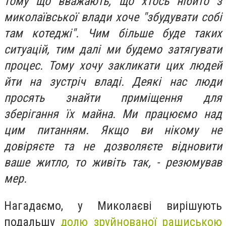
тому що вважають, що хтось нібито з
миколаївської влади хоче "збудувати собі
там котеджі". Чим більше буде таких
ситуацій, тим далі ми будемо затягувати
процес. Тому хочу закликати цих людей
йти на зустріч владі. Деякі нас люди
просять знайти приміщення для
зберігання їх майна. Ми працюємо над
цим питанням. Якщо ви нікому не
довіряєте та не дозволяєте відновити
ваше житло, то живіть так, - резюмував
мер.
Нагадаємо, у Миколаєві вирішують
подальшу
долю зруйнованої рашиською