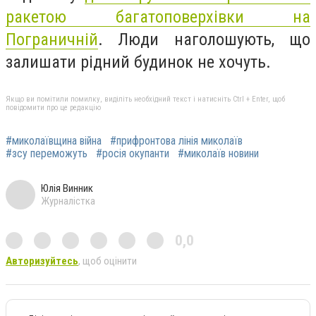
ракетою багатоповерхівки на
Пограничній
.
Люди наголошують, що
залишати рідний будинок не хочуть.
Якщо ви помітили помилку, виділіть необхідний текст і натисніть Ctrl + Enter, щоб
повідомити про це редакцію
#миколаївщина війна
#прифронтова лінія миколаїв
#зсу переможуть
#росія окупанти
#миколаїв новини
Юлія Винник
Журналістка
0,0
Авторизуйтесь
, щоб оцінити