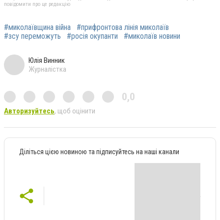
повідомити про це редакцію
#миколаївщина війна
#прифронтова лінія миколаїв
#зсу переможуть
#росія окупанти
#миколаїв новини
Юлія Винник
Журналістка
0,0
Авторизуйтесь
, щоб оцінити
Діліться цією новиною та підписуйтесь на наші канали