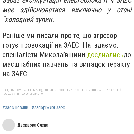
Зараз експлуатація енергоблока №4 ЗАЕС
має здійснюватися виключно у стані
"холодний зупин.
Раніше ми писали про те, що агресор
готує провокації на ЗАЕС.
Нагадаємо,
спеціалісти Миколаївщини
доєднались
до
масштабних навчань на випадок теракту
на ЗАЕС.
Якщо ви помітили помилку, виділіть необхідний текст і натисніть Ctrl + Enter, щоб
повідомити про це редакцію
#заес новини
#запоріжжя заес
Дворцова Олена