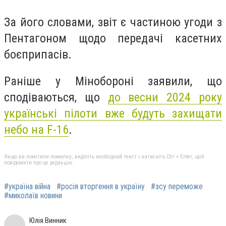
За його словами, звіт є частиною угоди з
Пентагоном щодо передачі касетних
боєприпасів.
Раніше у Мінобороні заявили, що
сподіваються, що
до весни 2024 року
українські пілоти вже будуть захищати
небо на F-16
.
Якщо ви помітили помилку, виділіть необхідний текст і натисніть Ctrl + Enter, щоб
повідомити про це редакцію
#україна війна
#росія вторгення в україну
#зсу переможе
#миколаїв новини
Юлія Винник