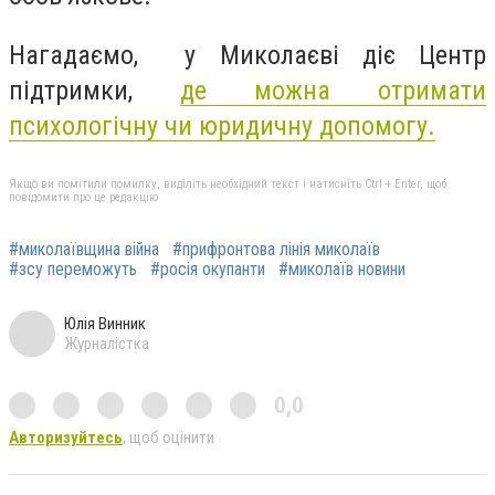
Нагадаємо,
у Миколаєві діє Центр
підтримки,
де можна отримати
психологічну чи юридичну допомогу.
Якщо ви помітили помилку, виділіть необхідний текст і натисніть Ctrl + Enter, щоб
повідомити про це редакцію
#миколаївщина війна
#прифронтова лінія миколаїв
#зсу переможуть
#росія окупанти
#миколаїв новини
Юлія Винник
Журналістка
0,0
Авторизуйтесь
, щоб оцінити