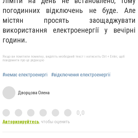
Ліміти на день не встановлено, тому
погодинних відключень не буде. Але
містян просять заощаджувати
використання електроенергії у вечірні
години.
Якщо ви помітили помилку, виділіть необхідний текст і натисніть Ctrl + Enter, щоб
повідомити про це редакцію
#немає електроенергі
#відключення електроенергії
Дворцова Олена
0,0
Авторизируйтесь
, чтобы оценить