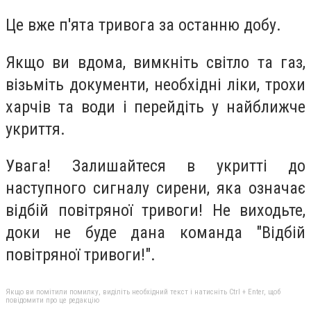
Це вже п'ята тривога за останню добу.
Якщо ви вдома, вимкніть світло та газ,
візьміть документи, необхідні ліки, трохи
харчів та води і перейдіть у найближче
укриття.
Увага! Залишайтеся в укритті до
наступного сигналу сирени, яка означає
відбій повітряної тривоги! Не виходьте,
доки не буде дана команда "Відбій
повітряної тривоги!".
Якщо ви помітили помилку, виділіть необхідний текст і натисніть Ctrl + Enter, щоб
повідомити про це редакцію