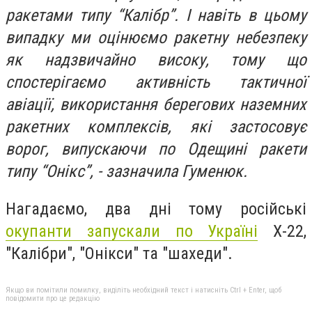
ракетами типу “Калібр”. І навіть в цьому
випадку ми оцінюємо ракетну небезпеку
як надзвичайно високу, тому що
спостерігаємо активність тактичної
авіації, використання берегових наземних
ракетних комплексів, які застосовує
ворог, випускаючи по Одещині ракети
типу “Онікс”, - зазначила Гуменюк.
Нагадаємо, два дні тому російські
окупанти запускали по Україні
Х-22,
"Калібри", "Онікси" та "шахеди".
Якщо ви помітили помилку, виділіть необхідний текст і натисніть Ctrl + Enter, щоб
повідомити про це редакцію