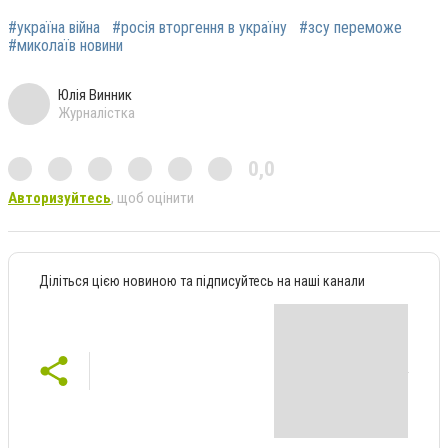
#україна війна
#росія вторгення в україну
#зсу переможе
#миколаїв новини
Юлія Винник
Журналістка
0,0
Авторизуйтесь
, щоб оцінити
Діліться цією новиною та підписуйтесь на наші канали