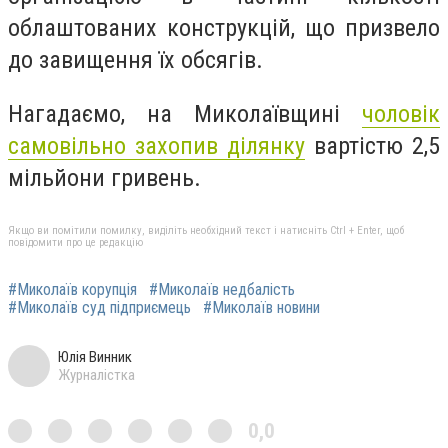
облаштованих конструкцій, що призвело
до завищення їх обсягів.
Нагадаємо, на Миколаївщині
чоловік
самовільно захопив ділянку
вартістю 2,5
мільйони гривень.
Якщо ви помітили помилку, виділіть необхідний текст і натисніть Ctrl + Enter, щоб
повідомити про це редакцію
#Миколаїв корупція
#Миколаїв недбалість
#Миколаїв суд підприємець
#Миколаїв новини
Юлія Винник
Журналістка
0,0