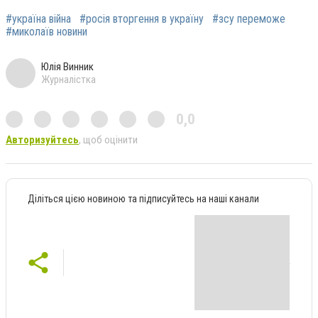
#україна війна
#росія вторгення в україну
#зсу переможе
#миколаїв новини
Юлія Винник
Журналістка
0,0
Авторизуйтесь
, щоб оцінити
Діліться цією новиною та підписуйтесь на наші канали