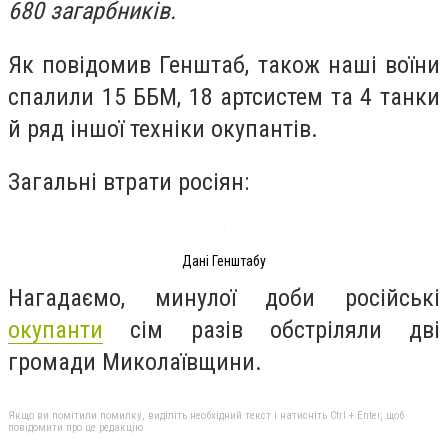
680 загарбників.
Як повідомив Генштаб, також наші воїни
спалили 15 ББМ, 18 артсистем та 4 танки
й ряд іншої техніки окупантів.
Загальні втрати росіян:
Дані Генштабу
Нагадаємо, минулої доби російські
окупанти
сім разів обстріляли дві
громади Миколаївщини.
Якщо ви помітили помилку, виділіть необхідний текст і натисніть Ctrl + Enter, щоб
повідомити про це редакцію