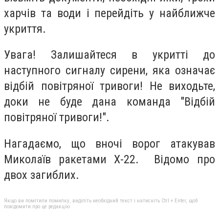
харчів та води і перейдіть у найближче
укриття.
Увага! Залишайтеся в укритті до
наступного сигналу сирени, яка означає
відбій повітряної тривоги! Не виходьте,
доки не буде дана команда "Відбій
повітряної тривоги!".
Нагадаємо, що вночі ворог атакував
Миколаїв ракетами Х-22. Відомо про
двох загиблих.
Якщо ви помітили помилку, виділіть необхідний текст і натисніть Ctrl + Enter, щоб
повідомити про це редакцію