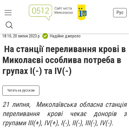
Рус
18:10, 20 липня 2023 р.
Надійне джерело
На станції переливання крові в
Миколаєві особлива потреба в
групах I(-) та IV(-)
Читать на русском
21 липня, Миколаївська обласна станція
переливання крові чекає донорів з
групами III(+), IV(+), I(-), II(-), III(-), IV(-).