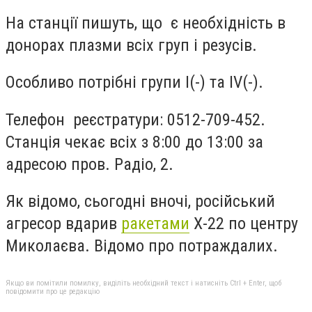
На станції пишуть, що є необхідність в
донорах плазми всіх груп і резусів.
Особливо потрібні групи I(-) та IV(-).
Телефон реєстратури: 0512-709-452.
Станція чекає всіх з 8:00 до 13:00 за
адресою пров. Радіо, 2.
Як відомо, сьогодні вночі, російський
агресор вдарив
ракетами
Х-22 по центру
Миколаєва. Відомо про потраждалих.
Якщо ви помітили помилку, виділіть необхідний текст і натисніть Ctrl + Enter, щоб
повідомити про це редакцію