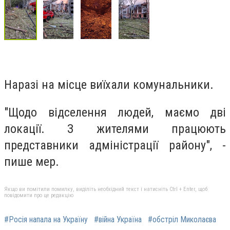
Наразі на місце виїхали комунальники.
"Щодо відселення людей, маємо дві
локації. З жителями працюють
представники адміністрації району", -
пише мер.
Якщо ви помітили помилку, виділіть необхідний текст і натисніть Ctrl + Enter, щоб
повідомити про це редакцію
#Росія напала на Україну
#війна Україна
#обстріл Миколаєва