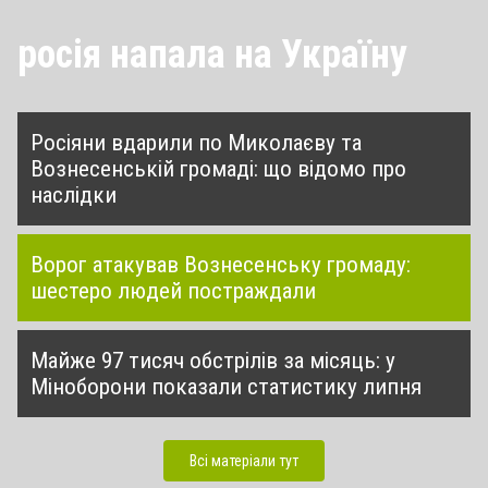
росія напала на Україну
Росіяни вдарили по Миколаєву та
Вознесенській громаді: що відомо про
наслідки
Ворог атакував Вознесенську громаду:
шестеро людей постраждали
Майже 97 тисяч обстрілів за місяць: у
Міноборони показали статистику липня
Всі матеріали тут