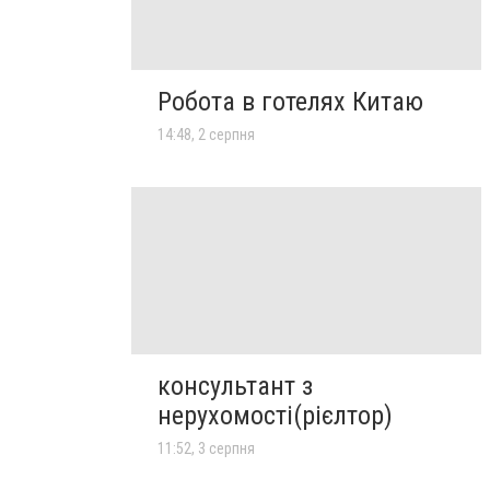
Робота в готелях Китаю
14:48, 2 серпня
консультант з
нерухомості(рієлтор)
11:52, 3 серпня