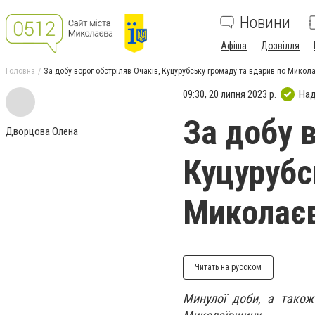
Новини
Афіша
Дозвілля
Головна
За добу ворог обстріляв Очаків, Куцурубську громаду та вдарив по Микол
09:30, 20 липня 2023 р.
Над
За добу в
Дворцова Олена
Куцурубс
Миколаєв
Читать на русском
Минулої доби, а також