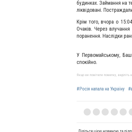
будинках. Займання на т
ліквідовані. Постраждал
Крім того, вчора о 15:0
Очаків. Через влучання
поранення. Наслідки ран
У Первомайському, Баш
спокійно.
Якщо ви помітили помилку, виділіть нео
#Росія напала на Україну
#
Діліться цією новиною та підп