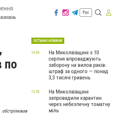
шення
Рус
-відповідь
ОСТАННІ НОВИНИ
,
На Миколаївщині з 10
16:00
серпня впроваджують
 по
заборону на вилов раків:
штраф за одного — понад
3,3 тисячі гривень
На Миколаївщині
15:30
запровадили карантин
через небезпечну томатну
міль
р обстрілював