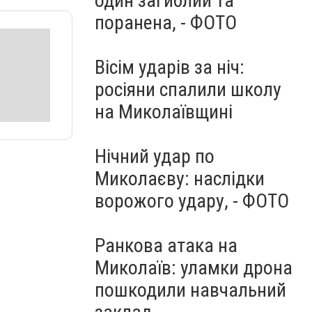
один загиблий та
поранена, - ФОТО
Вісім ударів за ніч:
росіяни спалили школу
на Миколаївщині
Нічний удар по
Миколаєву: наслідки
ворожого удару, - ФОТО
Ранкова атака на
Миколаїв: уламки дрона
пошкодили навчальний