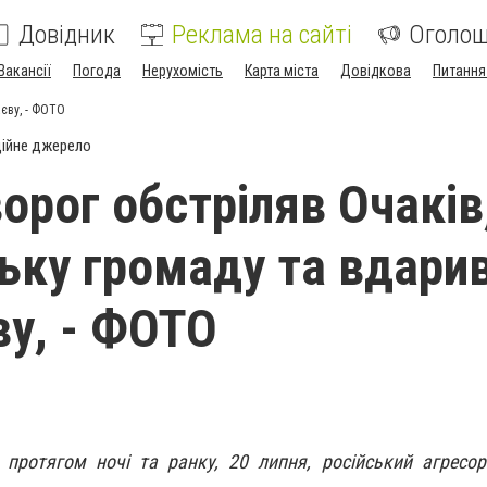
Довідник
Реклама на сайті
Оголо
Вакансії
Погода
Нерухомість
Карта міста
Довідкова
Питання
аєву, - ФОТО
ійне джерело
орог обстріляв Очаків
ьку громаду та вдарив
у, - ФОТО
 протягом ночі та ранку, 20 липня, російський агресо