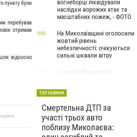
вогнеборці ліквідували
о пункту були
наслідки ворожих атак та
масштабних пожеж, - ФОТО
лами перебував
ловік отримав
На Миколаївщині оголосили
10:01
жовтий рівень
небезпечності: очікуються
сильні шквали вітру
шли відносно
У центрі Миколаєва
09:00
зіткнулися Citroen та
Hyundai: одного з водіїв
госпіталізували, - ФОТО
ТОП НОВИНИ
Смертельна ДТП за
участі трьох авто
 оцінити
поблизу Миколаєва: