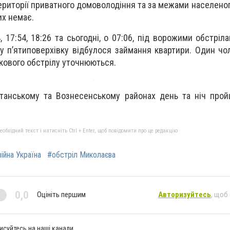
ериторії приватного домоволодіння та за межами населеног
их немає.
4, 17:54, 18:26 та сьогодні, о 07:06, під ворожими обстрі
 у п’ятиповерхівку відбулося займання квартири. Один чо
кового обстрілу уточнюються.
танському та Вознесенському районах день та ніч прой
бхідний текст і натисніть Ctrl + Enter, щоб повідомити про це редакцію
війна Україна
#обстріл Миколаєва
0,0
Оцініть першим
Авторизуйтесь
, щоб
исуйтесь на наші канали