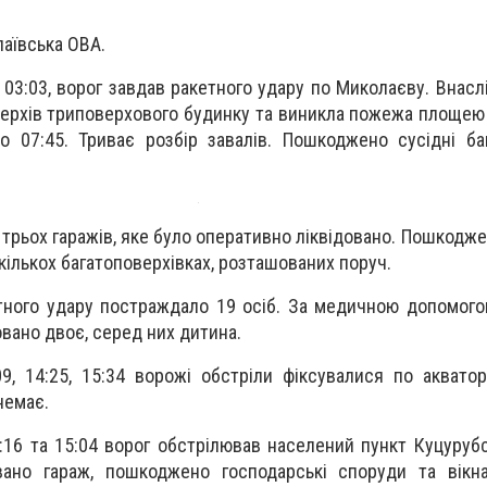
аївська ОВА.
о 03:03, ворог завдав ракетного удару по Миколаєву. Внас
ерхів триповерхового будинку та виникла пожежа площею 4
 о 07:45. Триває розбір завалів. Пошкоджено сусідні ба
трьох гаражів, яке було оперативно ліквідовано. Пошкодже
у кількох багатоповерхівках, розташованих поруч.
тного удару постраждало 19 осіб. За медичною допомог
овано двоє, серед них дитина.
9, 14:25, 15:34 ворожі обстріли фіксувалися по акваторі
немає.
4:16 та 15:04 ворог обстрілював населений пункт Куцурубс
вано гараж, пошкоджено господарські споруди та вікн