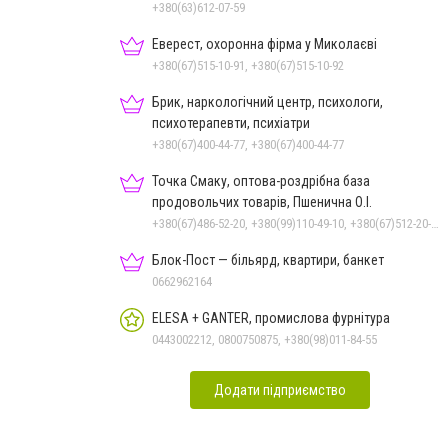
+380(63)612-07-59
Еверест, охоронна фірма у Миколаєві
+380(67)515-10-91, +380(67)515-10-92
Брик, наркологічний центр, психологи,
психотерапевти, психіатри
+380(67)400-44-77, +380(67)400-44-77
Точка Смаку, оптова-роздрібна база
продовольчих товарів, Пшенична О.І.
+380(67)486-52-20, +380(99)110-49-10, +380(67)512-20-35
Блок-Пост — більярд, квартири, банкет
0662962164
ELESA + GANTER, промислова фурнітура
0443002212, 0800750875, +380(98)011-84-55
Додати підприємство