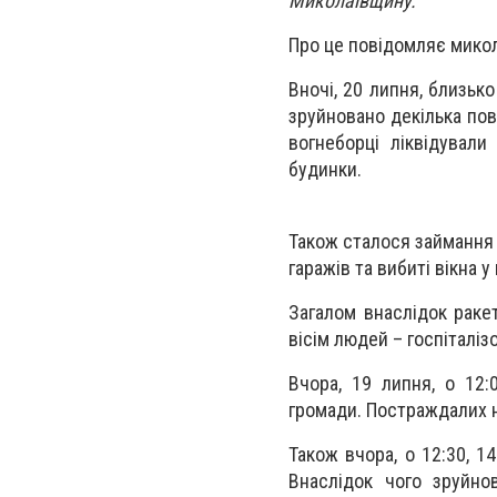
Миколаївщину.
Про це повідомляє микол
Вночі, 20 липня, близьк
зруйновано декілька пов
вогнеборці ліквідували
будинки.
Також сталося займання 
гаражів та вибиті вікна 
Загалом внаслідок раке
вісім людей – госпіталіз
Вчора, 19 липня, о 12:0
громади. Постраждалих 
Також вчора, о 12:30, 1
Внаслідок чого зруйно