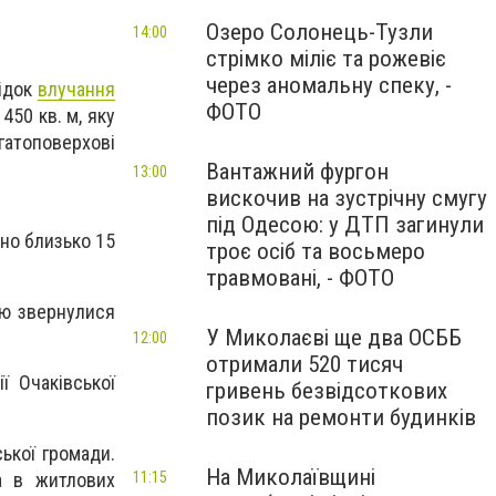
Озеро Солонець-Тузли
14:00
стрімко міліє та рожевіє
через аномальну спеку, -
лідок
влучання
ФОТО
50 кв. м, яку
гатоповерхові
Вантажний фургон
13:00
вискочив на зустрічну смугу
під Одесою: у ДТП загинули
но близько 15
троє осіб та восьмеро
травмовані, - ФОТО
ою звернулися
У Миколаєві ще два ОСББ
12:00
отримали 520 тисяч
ї Очаківської
гривень безвідсоткових
позик на ремонти будинків
ької громади.
На Миколаївщині
11:15
а в житлових