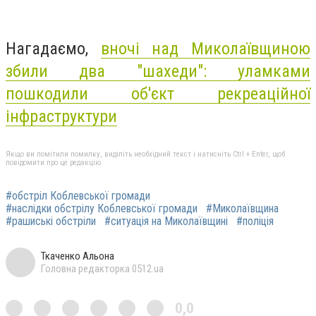
Нагадаємо,
вночі над Миколаївщиною
збили два "шахеди": уламками
пошкодили об'єкт рекреаційної
інфраструктури
Якщо ви помітили помилку, виділіть необхідний текст і натисніть Ctrl + Enter, щоб
повідомити про це редакцію
#обстріл Коблевської громади
#наслідки обстрілу Коблевської громади
#Миколаївщина
#рашиські обстріли
#ситуація на Миколаївщині
#поліція
Ткаченко Альона
Головна редакторка 0512.ua
0,0