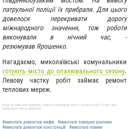
Південнобузьким мостом. На вимогу
патрульної поліції їх прибрали. Для цього
довелося перекривати дорогу
міжнародного значення, тож роботи
виконували в нічний час, -
резюмував Ярошенко.
Нагадаємо, миколаївські комунальники
готують місто до опалювального сезону
.
Левову частку робіт займає ремонт
теплових мереж.
Якщо ви помітили помилку, виділіть необхідний текст і натисніть Ctrl + Enter, щоб
повідомити про це редакцію
#миколаїв демонтаж мафів
#миколаїв зовнішня реклама
#миколаїв демонтаж конструкцій
#миколаїв новини