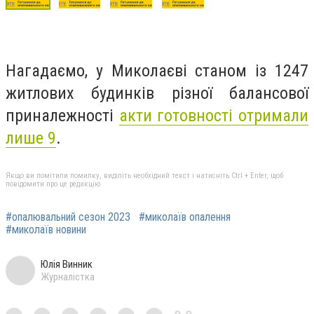
Нагадаємо, у Миколаєві станом із 1247
житлових будинків різної балансової
приналежності
акти готовності отримали
лише 9
.
Якщо ви помітили помилку, виділіть необхідний текст і натисніть Ctrl + Enter, щоб
повідомити про це редакцію
#опалювальний сезон 2023
#миколаїв опалення
#миколаїв новини
Юлія Винник
Журналістка