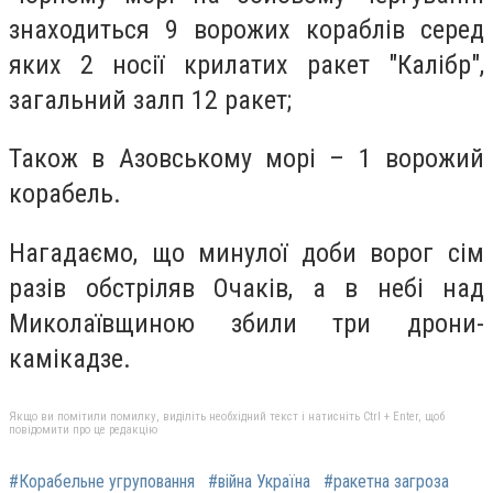
знаходиться 9 ворожих кораблів серед
яких 2 носії крилатих ракет "Калібр",
загальний залп 12 ракет;
Також в Азовському морі – 1 ворожий
корабель.
Нагадаємо, що минулої доби ворог сім
разів обстріляв Очаків, а в небі над
Миколаївщиною збили три дрони-
камікадзе.
Якщо ви помітили помилку, виділіть необхідний текст і натисніть Ctrl + Enter, щоб
повідомити про це редакцію
#Корабельне угруповання
#війна Україна
#ракетна загроза