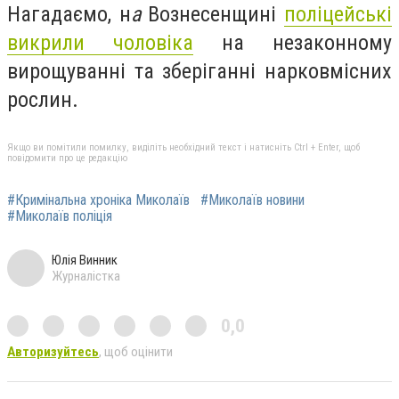
Нагадаємо, н
а
Вознесенщині
поліцейські
викрили чоловіка
на незаконному
вирощуванні та зберіганні нарковмісних
рослин.
Якщо ви помітили помилку, виділіть необхідний текст і натисніть Ctrl + Enter, щоб
повідомити про це редакцію
#Кримінальна хроніка Миколаїв
#Миколаїв новини
#Миколаїв поліція
Юлія Винник
Журналістка
0,0
Авторизуйтесь
, щоб оцінити