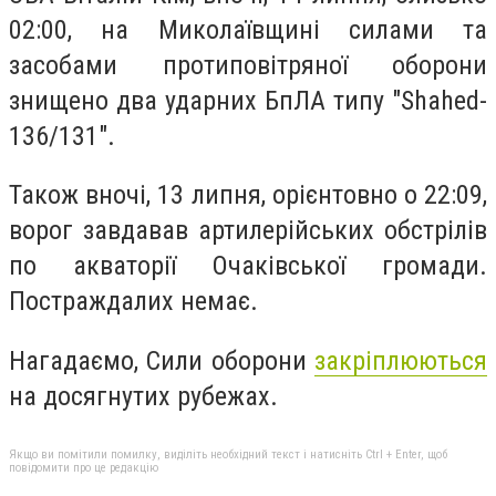
02:00, на Миколаївщині силами та
засобами протиповітряної оборони
знищено два ударних БпЛА типу "Shahed-
136/131".
Також вночі, 13 липня, орієнтовно о 22:09,
ворог завдавав артилерійських обстрілів
по акваторії Очаківської громади.
Постраждалих немає.
Нагадаємо, Сили оборони
закріплюються
на досягнутих рубежах.
Якщо ви помітили помилку, виділіть необхідний текст і натисніть Ctrl + Enter, щоб
повідомити про це редакцію