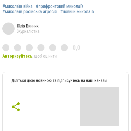
#миколаїв війна
#прифронтовий миколаїв
#миколаїв російська агресія
#новини миколаїв
Юлія Винник
Журналістка
0,0
Авторизуйтесь
, щоб оцінити
Діліться цією новиною та підписуйтесь на наші канали