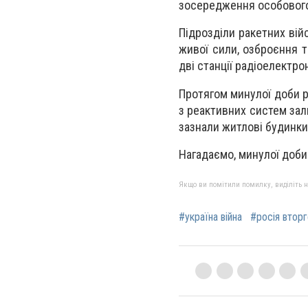
зосередження особового
Підрозділи ракетних вій
живої сили, озброєння т
дві станції радіоелектро
Протягом минулої доби ро
з реактивних систем зал
зазнали житлові будинки
Нагадаємо, минулої доб
Якщо ви помітили помилку, виділіть нео
#україна війна
#росія вторг