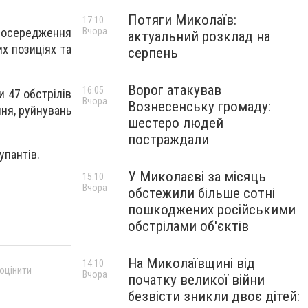
Потяги Миколаїв:
17:10
Вчора
 зосередження
актуальний розклад на
их позиціях та
серпень
Ворог атакував
16:05
и 47 обстрілів
Вчора
Вознесенську громаду:
ння, руйнувань
шестеро людей
постраждали
упантів.
У Миколаєві за місяць
15:10
Вчора
обстежили більше сотні
пошкоджених російськими
обстрілами об'єктів
На Миколаївщині від
14:10
 оцінити
Вчора
початку великої війни
безвісти зникли двоє дітей: