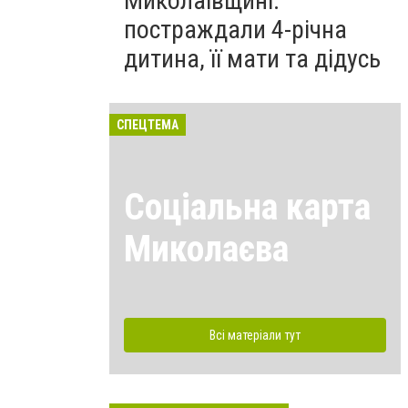
Миколаївщині:
постраждали 4-річна
дитина, її мати та дідусь
СПЕЦТЕМА
Соціальна карта
Миколаєва
Всі матеріали тут