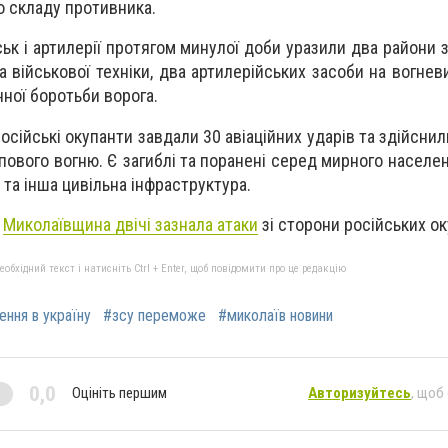
 складу противника.
ськ і артилерії протягом минулої доби уразили два райони
а військової техніки, два артилерійських засоби на вогнев
нної боротьби ворога.
сійські окупанти завдали 30 авіаційних ударів та здійснил
пового вогню. Є загиблі та поранені серед мирного населе
 та інша цивільна інфраструктура.
и
Миколаївщина двічі зазнала атаки
зі сторони російських ок
бхідний текст і натисніть Ctrl + Enter, щоб повідомити про це редакцію
ення в україну
#зсу переможе
#миколаїв новини
0,0
Оцініть першим
Авторизуйтесь
, щоб