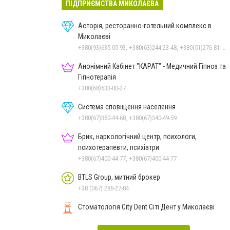
ПІДПРИЄМСТВА МИКОЛАЄВА
Асторія, ресторанно-готельний комплекс в
Миколаєві
+380(93)635-05-93, +380(63)244-23-48, +380(51)276-81-65, +380(93)361-03-37, +380(95)172-60-42, +380(51)277-66-77, +380(68)916-39-76
Анонімний Кабінет "КАРАТ" - Медичний Гіпноз та
Гіпнотерапія
+380(68)633-00-27
Система сповіщення населення
+380(67)350-44-68, +380(67)340-49-59
Брик, наркологічний центр, психологи,
психотерапевти, психіатри
+380(67)400-44-77, +380(67)400-44-77
BTLS Group, митний брокер
+38 (067) 286-27-84
Стоматологія City Dent Сіті Дент у Миколаєві