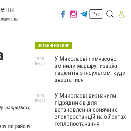
шення
Рус
-відповідь
ОСТАННІ НОВИНИ
а
У Миколаєві тимчасово
19:10
Вчора
змінили маршрутизацію
пацієнтів з інсультом: куди
звертатися
У Миколаєві визначили
18:10
Вчора
підрядників для
му напрямках,
встановлення сонячних
електростанцій на об'єктах
теплопостачання
ару по району