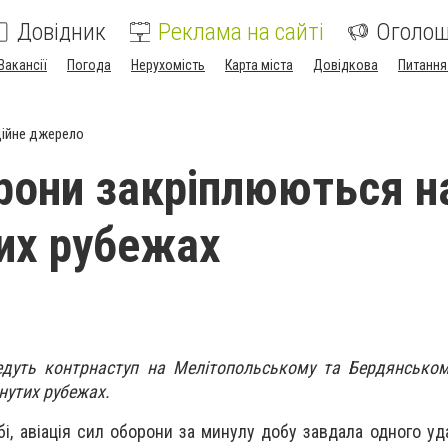
Довідник
Реклама на сайті
Оголо
Вакансії
Погода
Нерухомість
Карта міста
Довідкова
Питання
ійне джерело
рони закріплюються н
их рубежах
ведуть контрнаступ на Мелітопольському та Бердянсько
нутих рубежах.
і, авіація сил оборони за минулу добу завдала одного уд