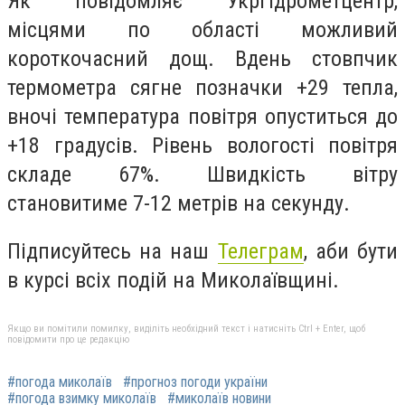
Як повідомляє Укргідрометцентр,
місцями по області можливий
короткочасний дощ. Вдень стовпчик
термометра сягне позначки +29 тепла,
вночі температура повітря опуститься до
+18 градусів. Рівень вологості повітря
складе 67%. Швидкість вітру
становитиме 7-12 метрів на секунду.
Підписуйтесь на наш
Телеграм
, аби бути
в курсі всіх подій на Миколаївщині.
Якщо ви помітили помилку, виділіть необхідний текст і натисніть Ctrl + Enter, щоб
повідомити про це редакцію
#погода миколаїв
#прогноз погоди україни
#погода взимку миколаїв
#миколаїв новини