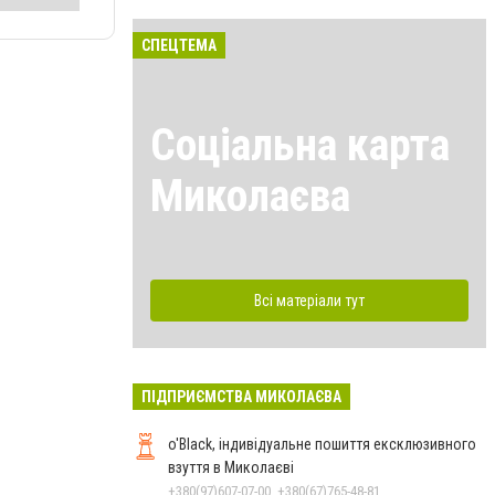
СПЕЦТЕМА
Соціальна карта
Миколаєва
Всі матеріали тут
ПІДПРИЄМСТВА МИКОЛАЄВА
o'Black, індивідуальне пошиття ексклюзивного
взуття в Миколаєві
+380(97)607-07-00, +380(67)765-48-81