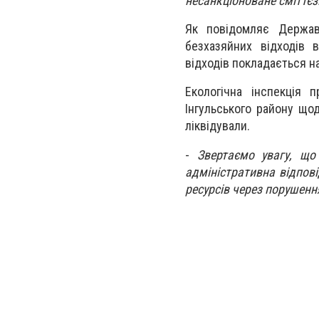
несанкціоноване сміттє
Як повідомляє Державн
безхазяйних відходів 
відходів покладається на
Екологічна інспекція 
Інгульського району щод
ліквідували.
-
Звертаємо увагу, що
адміністративна відпов
ресурсів через порушен