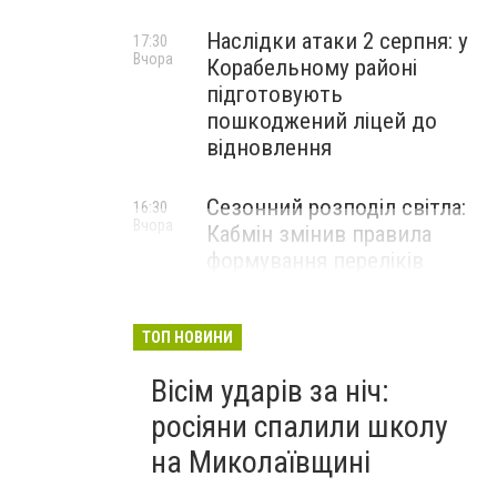
Наслідки атаки 2 серпня: у
17:30
Вчора
Корабельному районі
підготовують
пошкоджений ліцей до
відновлення
Сезонний розподіл світла:
16:30
Вчора
Кабмін змінив правила
формування переліків
критичних об'єктів
ТОП НОВИНИ
Вісім ударів за ніч:
росіяни спалили школу
на Миколаївщині