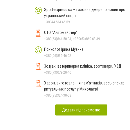
Sport-express.ua – головне джерело новин про
український спорт
+38044 534 45 59
СТО "Автомайстер"
+380(63)844-50-93, +380(63)860-63-39
Психолог Ірина Музика
+380(96)839-46-02
Зодіак, ветеринарна клініка, зоотовари, УЗД
+380(73)073-20-40
Харон, виготовлення пам'ятників, весь спектр
ритуальних послуг у Миколаєві
+380(95)324-30-08
Додати підприємство