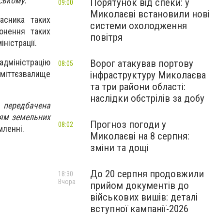
ському.
Порятунок від спеки: у
09:00
Миколаєві встановили нові
асника таких
системи охолодження
онення таких
повітря
ністрації.
адміністрацію
Ворог атакував портову
08:05
сміттєзвалище
інфраструктуру Миколаєва
та три райони області:
наслідки обстрілів за добу
 передбачена
ням земельних
Прогноз погоди у
08:02
мленні.
Миколаєві на 8 серпня:
зміни та дощі
До 20 серпня продовжили
18:30
Вчора
прийом документів до
військових вишів: деталі
вступної кампанії-2026