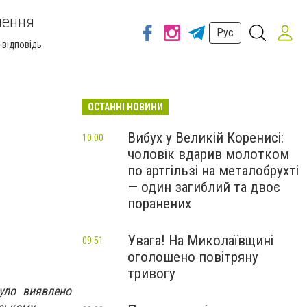
шення
Рус
-відповідь
ОСТАННІ НОВИНИ
Вибух у Великій Коренисі:
10:00
чоловік вдарив молотком
по артгільзі на металобрухті
— один загиблий та двоє
поранених
Увага! На Миколаївщині
09:51
оголошено повітряну
тривогу
уло виявлено