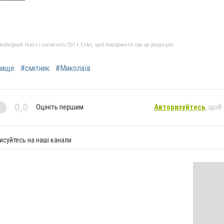
бхідний текст і натисніть Ctrl + Enter, щоб повідомити про це редакцію
алище
#смітник
#Миколаїв
0,0
Оцініть першим
Авторизуйтесь
, щоб
исуйтесь на наші канали