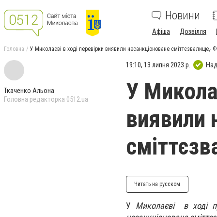
Новини
Афіша
Дозвілля
Головна
У Миколаєві в ході перевірки виявили несанкціоноване сміттєзвалище,- 
19:10, 13 липня 2023 р.
Над
У Миколає
Ткаченко Альона
Головна редакторка 0512.ua
виявили 
сміттєзв
Читать на русском
У
Миколаєві в ході пр