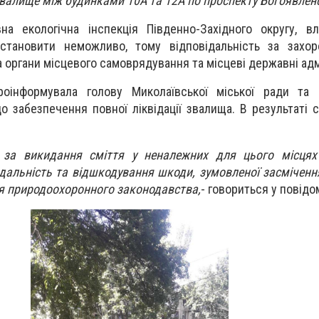
звалище між будинками 10А та 12А по проспекту Богоявлен
а екологічна інспекція Південно-Західного округу, вл
встановити неможливо, тому відповідальність за захор
 органи місцевого самоврядування та місцеві державні адмі
проінформувала голову Миколаївської міської ради та 
о забезпечення повної ліквідації звалища. В результаті 
 за викидання сміття у неналежних для цього місцях
ідальність та відшкодування шкоди, зумовленої засмічен
ня природоохоронного законодавства,
- говориться у повідо