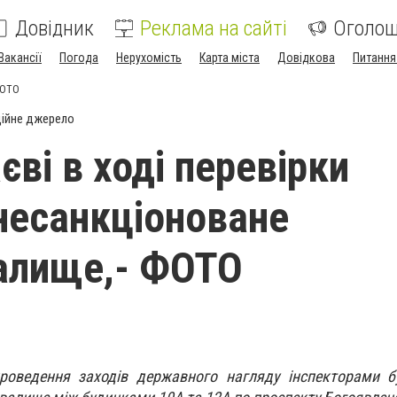
Довідник
Реклама на сайті
Оголо
Вакансії
Погода
Нерухомість
Карта міста
Довідкова
Питання
ФОТО
ійне джерело
ві в ході перевірки
несанкціоноване
алище,- ФОТО
оведення заходів державного нагляду інспекторами б