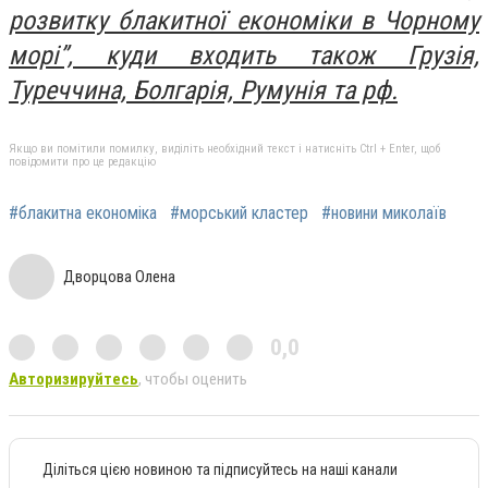
розвитку блакитної економіки в Чорному
морі”, куди входить також Грузія,
Туреччина, Болгарія, Румунія та рф.
Якщо ви помітили помилку, виділіть необхідний текст і натисніть Ctrl + Enter, щоб
повідомити про це редакцію
#блакитна економіка
#морський кластер
#новини миколаїв
Дворцова Олена
0,0
Авторизируйтесь
, чтобы оценить
Діліться цією новиною та підписуйтесь на наші канали