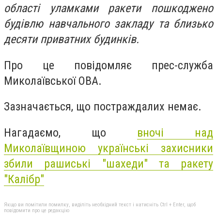
області уламками ракети пошкоджено
будівлю навчального закладу та близько
десяти приватних будинків.
Про це повідомляє прес-служба
Миколаївської ОВА.
Зазначається, що п
остраждалих немає.
Нагадаємо, що
вночі над
Миколаївщиною українські захисники
збили рашиські "шахеди" та ракету
"Калібр"
Якщо ви помітили помилку, виділіть необхідний текст і натисніть Ctrl + Enter, щоб
повідомити про це редакцію