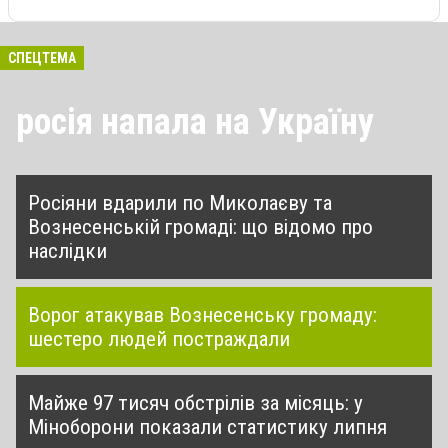
СПЕЦТЕМА
росія напала на Україну
Росіяни вдарили по Миколаєву та
Вознесенській громаді: що відомо про
наслідки
Ворог атакував Вознесенську громаду:
шестеро людей постраждали
Майже 97 тисяч обстрілів за місяць: у
Міноборони показали статистику липня