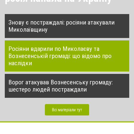
Знову є постраждалі: росіяни атакували
Миколаївщину
Росіяни вдарили по Миколаєву та
Вознесенській громаді: що відомо про
наслідки
Ворог атакував Вознесенську громаду:
шестеро людей постраждали
Всі матеріали тут