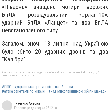
«Південь» знищено чотири ворожих
БпЛА: розвідувальний «Орлан-10»,
ударний БпЛА «Ланцет» та два БпЛА
невстановленого типу.
Загалом, вночі, 13 липня, над Україною
було збито 20 ударних дронів та два
"Калібри".
Якщо ви помітили помилку, виділіть необхідний текст і натисніть Ctrl + Enter, щоб
повідомити про це редакцію
#ППО
#українська протиповітряна оборона
#атака ракетами по Україні
#над Миколаївщиною збили шахеди
Ткаченко Альона
Головна редакторка 0512.ua