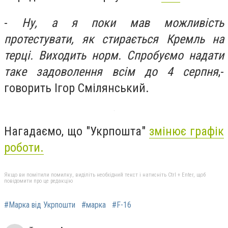
-
Ну, а я поки мав можливість
протестувати, як стирається Кремль на
терці. Виходить норм. Спробуємо надати
таке задоволення всім до 4 серпня
,-
говорить Ігор Смілянський.
Нагадаємо, що "Укрпошта"
змінює графік
роботи.
Якщо ви помітили помилку, виділіть необхідний текст і натисніть Ctrl + Enter, щоб
повідомити про це редакцію
#Марка від Укрпошти
#марка
#F-16