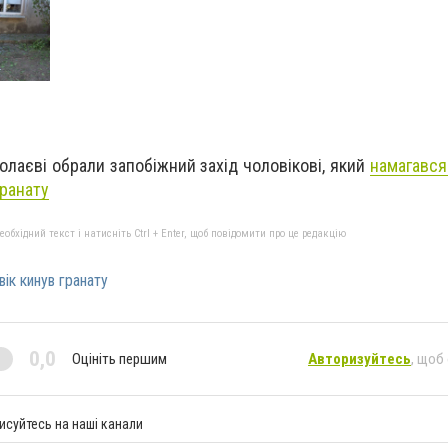
олаєві обрали запобіжний захід чоловікові, який
намагався
ранату
бхідний текст і натисніть Ctrl + Enter, щоб повідомити про це редакцію
ік кинув гранату
0,0
Оцініть першим
Авторизуйтесь
, щоб
исуйтесь на наші канали