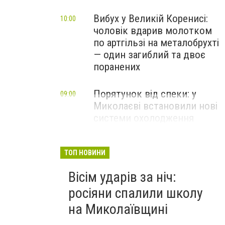
Вибух у Великій Коренисі:
10:00
чоловік вдарив молотком
по артгільзі на металобрухті
— один загиблий та двоє
поранених
Порятунок від спеки: у
09:00
Миколаєві встановили нові
системи охолодження
повітря
ТОП НОВИНИ
Вісім ударів за ніч:
росіяни спалили школу
на Миколаївщині