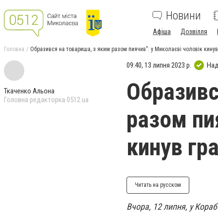
Новини
Афіша
Дозвілля
Головна
Образився на товариша, з яким разом пиячив": у Миколаєві чоловік кинув
09:40, 13 липня 2023 р.
Над
Образивс
Ткаченко Альона
Головна редакторка 0512.ua
разом пи
кинув гр
Читать на русском
Вчора, 12 липня, у Кора