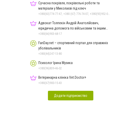
Сучасна покрівля, покрівельні роботи та
матеріали у Миколаєві під ключ
+380(63)774-77-47, +380 (67) 776-74-07, +380(93)952-02-91
Адвокат Толпекін Андрій Анатолійович,
юридична допомога по військовим та іншим
справам
+380(66)903-68-17
FanDay.net – спортивний портал для справжніх
уболівальників
+380(44)247-13-80
Психолог Ірина Музика
+380(96)839-46-02
Ветеринарна клініка Vet.Doctor+
+380(67)900-15-43
Додати підприємство