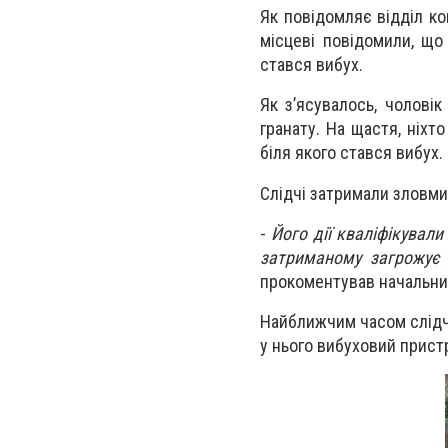
Як повідомляє відділ ком
місцеві повідомили, що
стався вибух.
Як з’ясувалось, чоловік
гранату. На щастя, ніхт
біля якого стався вибух.
Слідчі затримали зловми
-
Його дії кваліфікували
затриманому загрожує 
прокоментував начальни
Найближчим часом слідчі
у нього вибуховий пристр