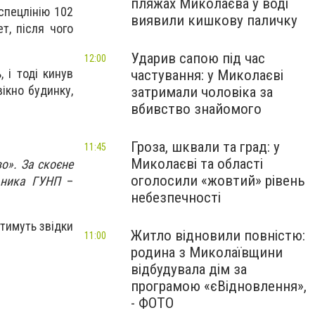
пляжах Миколаєва у воді
 спецлінію 102
виявили кишкову паличку
т, після чого
Ударив сапою під час
12:00
 і тоді кинув
частування: у Миколаєві
ікно будинку,
затримали чоловіка за
вбивство знайомого
Гроза, шквали та град: у
11:45
Миколаєві та області
во». За скоєне
оголосили «жовтий» рівень
ьника ГУНП
–
небезпечності
тимуть звідки
Житло відновили повністю:
11:00
родина з Миколаївщини
відбудувала дім за
програмою «єВідновлення»,
- ФОТО