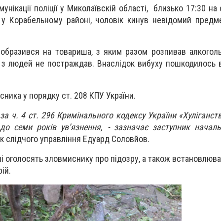
унікації поліції у Миколаївскій області, близько 17:30 на
 у Корабельному районі, чоловік кинув невідомий предме
 образився на товариша, з яким разом розпивав алкоголь,
о з людей не постраждав. Внаслідок вибуху пошкодилось в
сника у порядку ст. 208 КПУ України.
 за ч. 4 ст. 296 Кримінального кодексу України «Хуліганст
до семи років ув’язнення, - зазначає заступник начал
к слідчого управління Едуард Соловйов.
 оголосять зловмиснику про підозру, а також встановлюва
ій.