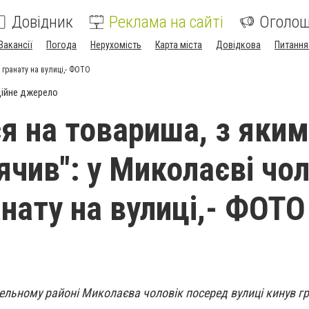
Довідник
Реклама на сайті
Оголо
Вакансії
Погода
Нерухомість
Карта міста
Довідкова
Питання
 гранату на вулиці,- ФОТО
ійне джерело
я на товариша, з яким
ячив": у Миколаєві чол
анату на вулиці,- ФОТО
бельному районі Миколаєва чоловік посеред вулиці кинув гр