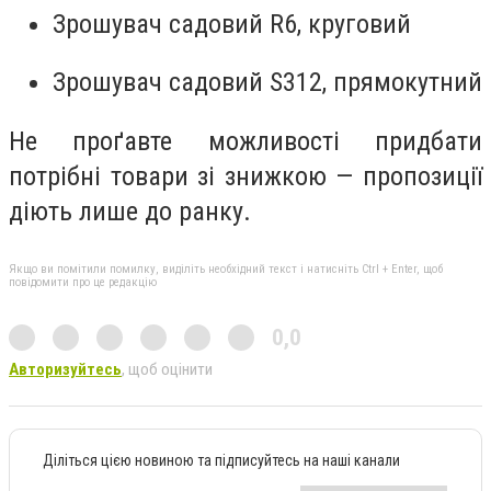
Зрошувач садовий R6, круговий
Зрошувач садовий S312, прямокутний
Не проґавте можливості придбати
потрібні товари зі знижкою — пропозиції
діють лише до ранку.
Якщо ви помітили помилку, виділіть необхідний текст і натисніть Ctrl + Enter, щоб
повідомити про це редакцію
0,0
Авторизуйтесь
, щоб оцінити
Діліться цією новиною та підписуйтесь на наші канали