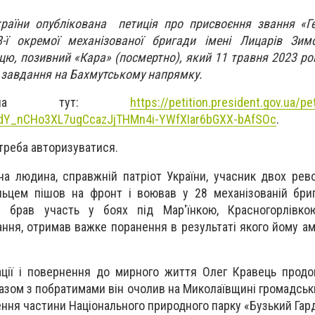
країни опублікована петиція про присвоєння звання «Г
-ї окремої механізованої бригади імені Лицарів Зим
ю, позивний «Кара» (посмертно), який 11 травня 2023 рок
 завдання на Бахмутському напрямку.
можна тут:
https://petition.president.gov.ua/p
2dY_nCHo3XL7ugCcazJjTHMn4i-YWfXIar6bGXX-bAfSOc
.
треба авторизуватися.
на людина, справжній патріот України, учасник двох рево
ьцем пішов на фронт і воював у 28 механізованій бриг
у брав участь у боях під Мар'їнкою, Красногорлівкою
ння, отримав важке поранення в результаті якого йому ам
тації і повернення до мирного життя Олег Кравець прод
Разом з побратимами він очолив на Миколаївщині громадськ
ення частини Національного природного парку «Бузький Гар