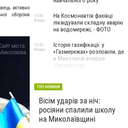
навчального року
авець активно
ьної оборони
На Космонавтів фахівці
14:30
Вчора
ліквідували складну аварію
на водомережі, - ФОТО
Історія газифікації: у
13:30
Вчора
«Газмережах» розповіли, де
в Миколаєві вперше
з'явився газ
Літній відпочинок у
13:00
Вчора
Миколаєві 2026: шукаємо
ТОП НОВИНИ
нові враження та
Вісім ударів за ніч:
перезавантаження
росіяни спалили школу
ПАРТНЕРСЬКИЙ СПЕЦПРОЄКТ
на Миколаївщині