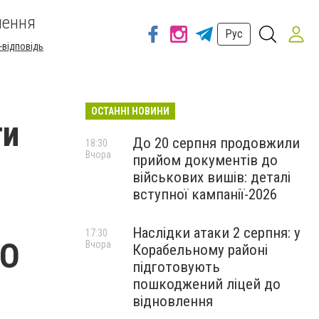
шення
Рус
-відповідь
ОСТАННІ НОВИНИ
ти
До 20 серпня продовжили
18:30
Вчора
прийом документів до
військових вишів: деталі
вступної кампанії-2026
Наслідки атаки 2 серпня: у
17:30
ТО
Вчора
Корабельному районі
підготовують
пошкоджений ліцей до
відновлення