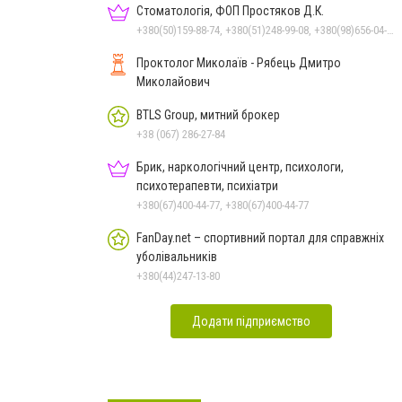
Стоматологія, ФОП Простяков Д.К.
+380(50)159-88-74, +380(51)248-99-08, +380(98)656-04-14, +380(95)939-60-53
Проктолог Миколаїв - Рябець Дмитро
Миколайович
BTLS Group, митний брокер
+38 (067) 286-27-84
Брик, наркологічний центр, психологи,
психотерапевти, психіатри
+380(67)400-44-77, +380(67)400-44-77
FanDay.net – спортивний портал для справжніх
уболівальників
+380(44)247-13-80
Додати підприємство