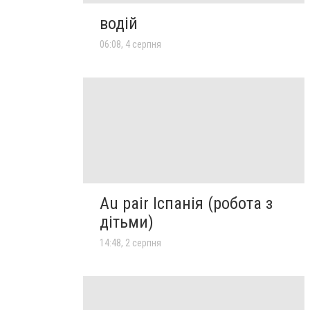
водій
06:08, 4 серпня
Au pair Іспанія (робота з
дітьми)
14:48, 2 серпня