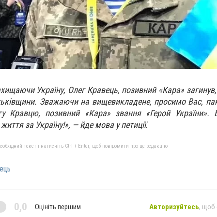
ахищаючи Україну, Олег Кравець, позивний «Кара» загинув,
Батьківщини. Зважаючи на вищевикладене, просимо Вас, па
егу Кравцю, позивний «Кара» звання «Герой України». 
 життя за Україну!», — йде мова у петиції
.
бхідний текст і натисніть Ctrl + Enter, щоб повідомити про це редакцію
ець
0,0
Оцініть першим
Авторизуйтесь
, щоб