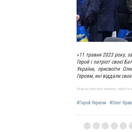
«11 травня 2023 року, з
Герой і патріот своєї 
України, присвоїти Ол
Героям, які віддали своє
Якщо ви помітили помилку, виділіть нео
#Герой України
#Олег Крав