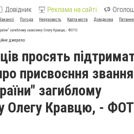
Довідник
Реклама на сайті
Оголо
Вакансії
Погода
Нерухомість
Карта міста
Довідкова
Питання
раїни" загиблому захиснику Олегу Кравцю, - ФОТО
ійне джерело
ців просять підтрима
про присвоєння звання
країни" загиблому
у Олегу Кравцю, - ФО