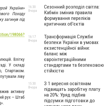
Сезонний розподіл світла:
16:30
ерой України»
Вчора
Кабмін змінив правила
ового Походу
формування переліків
у загинув під
критичних об'єктів
etition/198066?
Трансформація Служби
16:17
Вчора
безпеки України в умовах
екзистенційної війни:
баланс між
євроінтеграційними
люцій. Влітку
стандартами та безпековою
аді. У складі
стійкістю
, Спартаком.
путували ліву
З 1 вересня освітянам
15:30
Вчора
підвищать заробітну плату
овжив активну
на 20%: Уряд підбив
ий рух — Штаб
підсумки підготовки до
д».