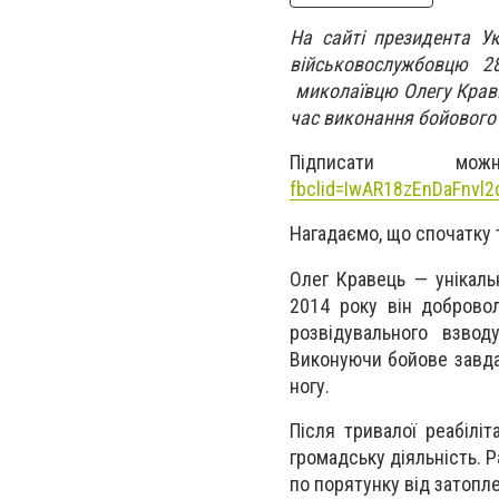
На сайті президента У
військовослужбовцю 28
миколаївцю Олегу Кравц
час виконання бойового
Підписати 
fbclid=IwAR18zEnDaFnvl
Нагадаємо, що спочатку 
Олег Кравець — унікаль
2014 року він добровол
розвідувального взвод
Виконуючи бойове завда
ногу.
Після тривалої реабілі
громадську діяльність. 
по порятунку від затопл