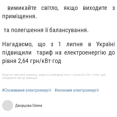
вимикайте світло, якщо виходите з
приміщення.
та полегшення її балансування.
Нагадаємо, що з 1 липня в Україні
підвищили тариф на електроенергію до
рівня 2,64 грн/кВт·год
Якщо ви помітили помилку, виділіть необхідний текст і натисніть Ctrl + Enter, щоб
повідомити про це редакцію
#Споживання електроенергії
#економія електроенергії
Дворцова Олена