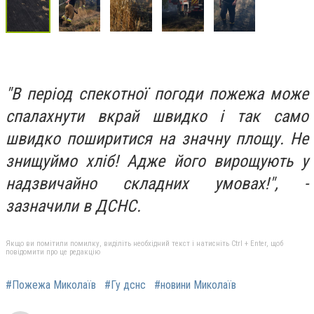
"В період спекотної погоди пожежа може
спалахнути вкрай швидко і так само
швидко поширитися на значну площу. Не
знищуймо хліб! Адже його вирощують у
надзвичайно складних умовах!", -
зазначили в ДСНС.
Якщо ви помітили помилку, виділіть необхідний текст і натисніть Ctrl + Enter, щоб
повідомити про це редакцію
#Пожежа Миколаїв
#Гу дснс
#новини Миколаїв