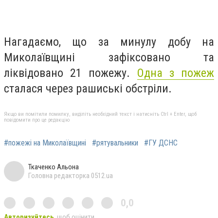
Нагадаємо, що за минулу добу на
Миколаївщині зафіксовано та
ліквідовано 21 пожежу.
Одна з пожеж
сталася через рашиські обстріли.
Якщо ви помітили помилку, виділіть необхідний текст і натисніть Ctrl + Enter, щоб
повідомити про це редакцію
#пожежі на Миколаївщині
#рятувальники
#ГУ ДСНС
Ткаченко Альона
Головна редакторка 0512.ua
0,0
Авторизуйтесь
, щоб оцінити