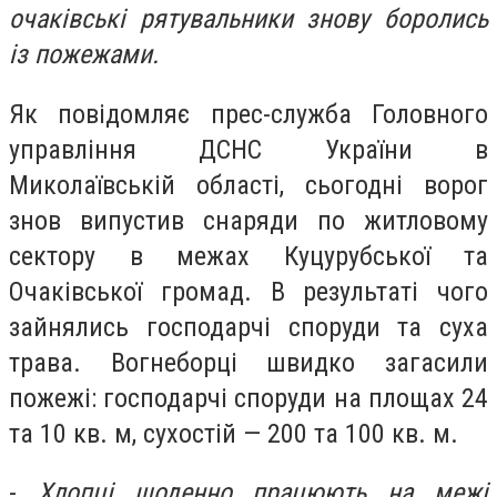
очаківські рятувальники знову боролись
із пожежами.
Як повідомляє прес-служба Головного
управління ДСНС України в
Миколаївській області, сьогодні ворог
знов випустив снаряди по житловому
сектору в межах Куцурубської та
Очаківської громад. В результаті чого
зайнялись господарчі споруди та суха
трава. Вогнеборці швидко загасили
пожежі: господарчі споруди на площах 24
та 10 кв. м, сухостій — 200 та 100 кв. м.
-
Хлопці щоденно працюють на межі