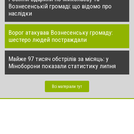
Вознесенській громаді: що відомо про
наслідки
Ворог атакував Вознесенську громаду:
шестеро людей постраждали
Майже 97 тисяч обстрілів за місяць: у
Міноборони показали статистику липня
Всі матеріали тут