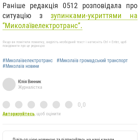
Раніше редакція 0512 розповідала про
ситуацію з
зупинками-укриттями на
“Миколаївелектротранс”.
Якщо ви помітили помилку, виділіть необхідний текст і натисніть Ctrl + Enter, щоб
повідомити про це редакцію
#Миколаївелектротранс
#Миколаїв громадський транспорт
#Миколаїв новини
Юлія Винник
Журналістка
0,0
Авторизуйтесь
, щоб оцінити
Діліться цією новиною та підписуйтесь на наші канали