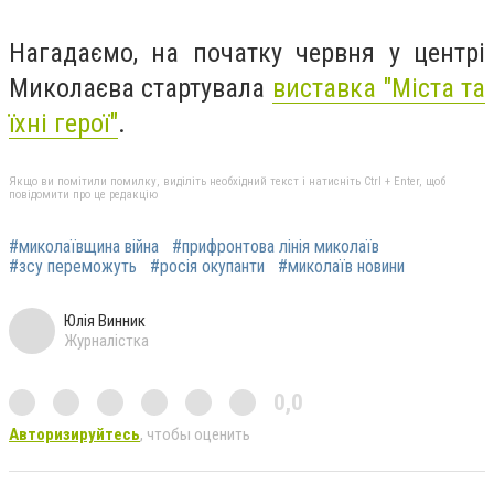
Нагадаємо, на початку червня у центрі
Миколаєва стартувала
виставка "Міста та
їхні герої"
.
Якщо ви помітили помилку, виділіть необхідний текст і натисніть Ctrl + Enter, щоб
повідомити про це редакцію
#миколаївщина війна
#прифронтова лінія миколаїв
#зсу переможуть
#росія окупанти
#миколаїв новини
Юлія Винник
Журналістка
0,0
Авторизируйтесь
, чтобы оценить