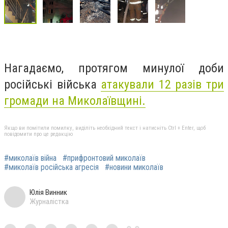
Нагадаємо, протягом минулої доби
російські війська
атакували 12 разів три
громади на Миколаївщині.
Якщо ви помітили помилку, виділіть необхідний текст і натисніть Ctrl + Enter, щоб
повідомити про це редакцію
#миколаїв війна
#прифронтовий миколаїв
#миколаїв російська агресія
#новини миколаїв
Юлія Винник
Журналістка