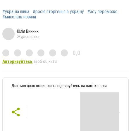
#україна війна
#росія вторгення в україну
#зсу переможе
#миколаїв новини
Юлія Винник
Журналістка
0,0
Авторизуйтесь
, щоб оцінити
Діліться цією новиною та підписуйтесь на наші канали