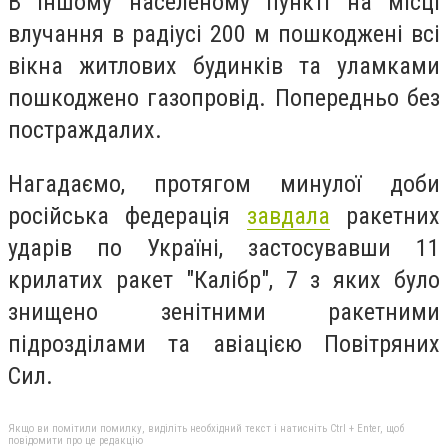
В іншому населеному пункті на місці
влучання в радіусі 200 м пошкоджені всі
вікна житлових будинків та уламками
пошкоджено газопровід. Попередньо без
постраждалих.
Нагадаємо, протягом минулої доби
російська федерація
завдала
ракетних
ударів по Україні, застосувавши 11
крилатих ракет "Калібр", 7 з яких було
знищено зенітними ракетними
підрозділами та авіацією Повітряних
Сил.
Якщо ви помітили помилку, виділіть необхідний текст і натисніть Ctrl + Enter, щоб
повідомити про це редакцію