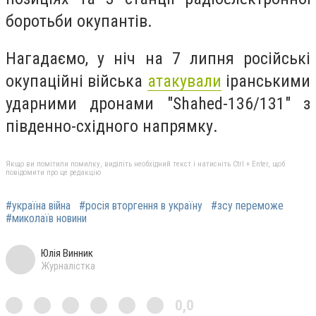
боротьби окупантів.
Нагадаємо, у ніч на 7 липня російські
окупаційні війська
атакували
іранськими
ударними дронами "Shahed-136/131" з
південно-східного напрямку.
Якщо ви помітили помилку, виділіть необхідний текст і натисніть Ctrl + Enter, щоб
повідомити про це редакцію
#україна війна
#росія вторгення в україну
#зсу переможе
#миколаїв новини
Юлія Винник
Журналістка
0,0